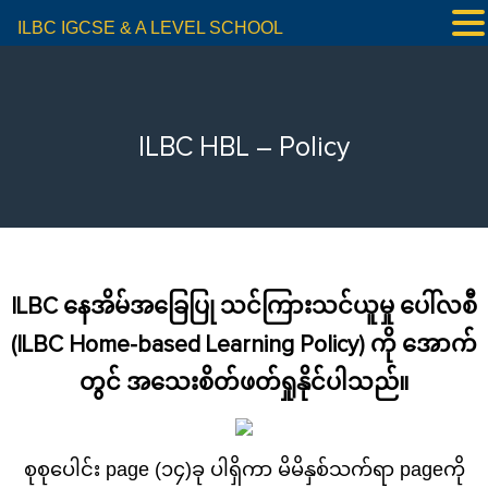
ILBC IGCSE & A LEVEL SCHOOL
ILBC HBL – Policy
ILBC နေအိမ်အခြေပြု သင်ကြားသင်ယူမှု ပေါ်လစီ
(ILBC Home-based Learning Policy) ကို အောက်
တွင် အသေးစိတ်ဖတ်ရှုနိုင်ပါသည်။
စုစုပေါင်း page (၁၄)ခု ပါရှိကာ မိမိနှစ်သက်ရာ pageကို