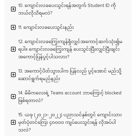
10. ကျောင်းလခပေးသွင်းရန်အတွက် Student ID ကို
ဘယ်လိုသိရမလဲ?
11. ကျောင်းလခပေးသွင်းနည်း
12. ကျောင်းလခကြွေးကျန်ရှိလျှင်အကောင့်ဆက်သုံး၍မ
ရပါ။ ကျောင်းလခကြွေးကျန် ပေးသွင်းပြီးလျှင်ပြီးချင်း
အကောင့်ပြန်ပွင့်ပါသလား?
13. အကောင့်ပိတ်သွားပါက ပြန်လည် ပွင့်အောင် မည်သို့
ဆောင်ရွက်ရမည်နည်း
14. မိမိကလေးရဲ့ Teams account ဘာကြောင့် blocked
ဖြစ်ရတာလဲ?
15. ယခု (၂၀၂၁-၂၀၂၂) ပညာသင်နှစ်တွင် ကျောင်းသား
မှတ်ပုံတင်ကြေး ၄၀၀၀၀ ကျပ်ပေးသွင်းရန် လိုအပ်ပါ
သလဲ?