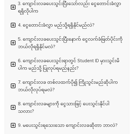
3. ကျောင်းလခပေးသွင်းပြီးသော်လည်း ငွေတောင်းခံလွှာ
ရရှိလိုပါက
4. ငွေတောင်းခံလွှာ မည်သို့ရရှိနိုင်မည်လဲ?
5. ကျောင်းလခပေးသွင်းပြီးနောက် ငွေလက်ခံဖြတ်ပိုင်းကို
ဘယ်လိုရရှိနိုင်မလဲ?
6. ကျောင်းလခပေးသွင်းရာတွင် Student ID မှားသွင်းမိ
ပါက မည်သို့ ပြုလုပ်ရမည်နည်း?
7. ကျောင်းလခ တစ်လထက်ပို၍ ကြိုသွင်းမည်ဆိုပါက
ဘယ်လိုလုပ်ရမလဲ?
8. ကျောင်းလခများကို ငွေသားဖြင့် ပေးသွင်းနိုင်ပါ
သလား?
9. မပေးသွင်းရသေးသော ကျောင်းလခဆိုတာ ဘာလဲ?