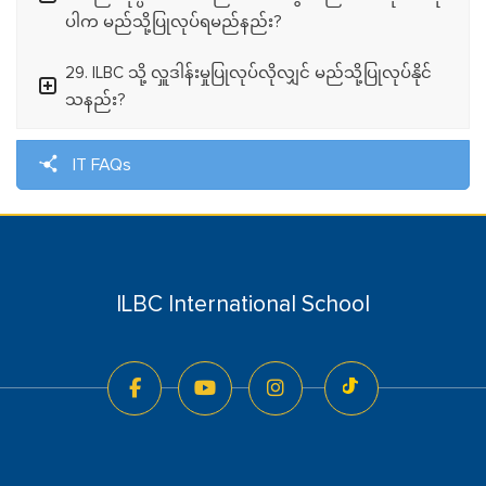
ပါက မည်သို့ပြုလုပ်ရမည်နည်း?
29. ILBC သို့ လှူဒါန်းမှုပြုလုပ်လိုလျှင် မည်သို့ပြုလုပ်နိုင်
သနည်း?
IT FAQs
ILBC International School