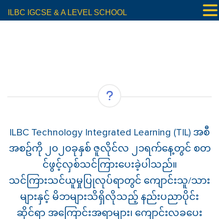
ILBC IGCSE & A LEVEL SCHOOL
ILBC Technology Integrated Learning (TIL) အစီ
အစဥ်ကို ၂၀၂၀ခုနှစ် ဇူလိုင်လ ၂၁ရက်နေ့တွင် စတ
င်ဖွင့်လှစ်သင်ကြားပေးခဲ့ပါသည်။
သင်ကြားသင်ယူမှုပြုလုပ်ရာတွင် ကျောင်းသူ/သား
များနှင့် မိဘများသိရှိလိုသည့် နည်းပညာပိုင်း
ဆိုင်ရာ အကြောင်းအရာများ၊ ကျောင်းလခပေး