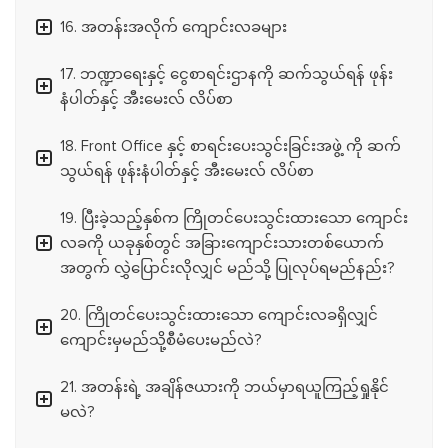
16. အတန်းအလိုက် ကျောင်းလခများ
17. ဘဏ္ဍာရေးနှင့် ငွေစာရင်းဌာနကို ဆက်သွယ်ရန် ဖုန်း
နံပါတ်နှင့် အီးမေးလ် လိပ်စာ
18. Front Office နှင့် စာရင်းပေးသွင်းခြင်းအဖွဲ့ ကို ဆက်
သွယ်ရန် ဖုန်းနံပါတ်နှင့် အီးမေးလ် လိပ်စာ
19. ပြီးခဲ့သည့်နှစ်က ကြိုတင်ပေးသွင်းထားသော ကျောင်း
လခကို ယခုနှစ်တွင် အခြားကျောင်းသားတစ်ယောက်
အတွက် လွှဲပြောင်းလိုလျှင် မည်သို့ ပြုလုပ်ရမည်နည်း?
20. ကြိုတင်ပေးသွင်းထားသော ကျောင်းလခရှိလျှင်
ကျောင်းမှမည်သို့စီမံပေးမည်လဲ?
21. အတန်းရဲ့ အချိန်ဇယားကို ဘယ်မှာရယူကြည့်ရှုနိုင်
မလဲ?