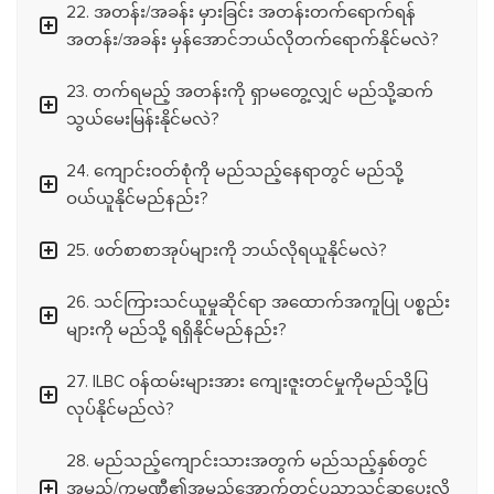
22. အတန်း/အခန်း မှားခြင်း အတန်းတက်ရောက်ရန်
အတန်း/အခန်း မှန်အောင်ဘယ်လိုတက်ရောက်နိုင်မလဲ?
23. တက်ရမည့် အတန်းကို ရှာမတွေ့လျှင် မည်သို့ဆက်
သွယ်မေးမြန်းနိုင်မလဲ?
24. ကျောင်းဝတ်စုံကို မည်သည့်နေရာတွင် မည်သို့
ဝယ်ယူနိုင်မည်နည်း?
25. ဖတ်စာစာအုပ်များကို ဘယ်လိုရယူနိုင်မလဲ?
26. သင်ကြားသင်ယူမှုဆိုင်ရာ အထောက်အကူပြု ပစ္စည်း
များကို မည်သို့ ရရှိနိုင်မည်နည်း?
27. ILBC ဝန်ထမ်းများအား ကျေးဇူးတင်မှုကိုမည်သို့ပြ
လုပ်နိုင်မည်လဲ?
28. မည်သည့်ကျောင်းသားအတွက် မည်သည့်နှစ်တွင်
အမည်/ကုမ္ပဏီ၏အမည်အောက်တွင်ပညာသင်ဆုပေးလို