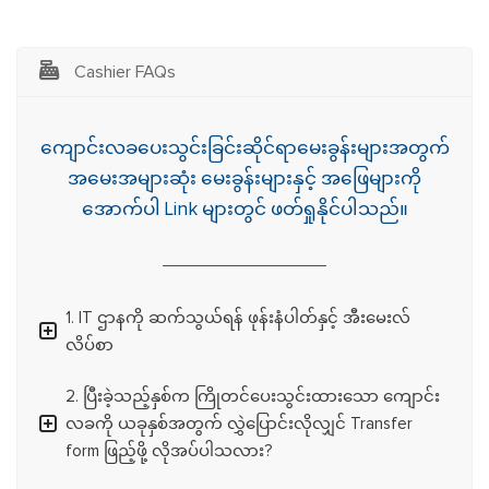
Cashier FAQs
ကျောင်းလခပေးသွင်းခြင်းဆိုင်ရာမေးခွန်းများအတွက်
အမေးအများဆုံး မေးခွန်းများနှင့် အဖြေများကို
အောက်ပါ Link များတွင် ဖတ်ရှုနိုင်ပါသည်။
1. IT ဌာနကို ဆက်သွယ်ရန် ဖုန်းနံပါတ်နှင့် အီးမေးလ်
လိပ်စာ
2. ပြီးခဲ့သည့်နှစ်က ကြိုတင်ပေးသွင်းထားသော ကျောင်း
လခကို ယခုနှစ်အတွက် လွှဲပြောင်းလိုလျှင် Transfer
form ဖြည့်ဖို့ လိုအပ်ပါသလား?