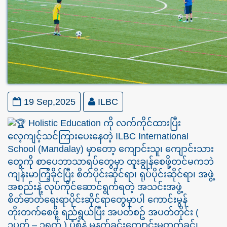
19 Sep,2025
ILBC
Holistic Education ကို လက်ကိုင်ထားပြီး
လေ့ကျင့်သင်ကြားပေးနေတဲ့ ILBC International
School (Mandalay) မှာတော့ ကျောင်းသူ၊ ကျောင်းသား
တွေကို စာပေဘာသာရပ်တွေမှာ ထူးချွန်စေဖို့တင်မကဘဲ
ကျန်းမာကြံ့ခိုင်ပြီး စိတ်ပိုင်းဆိုင်ရာ၊ ရုပ်ပိုင်းဆိုင်ရာ၊ အဖွဲ့
အစည်းနဲ့ လုပ်ကိုင်ဆောင်ရွက်ရတဲ့ အသင်းအဖွဲ့
စိတ်ဓာတ်ရေးရာပိုင်းဆိုင်ရာတွေမှာပါ ကောင်းမွန်
တိုးတက်စေဖို့ ရည်ရွယ်ပြီး အပတ်စဥ် အပတ်တိုင်း (
၁ပတ် – ၃ရက် ) ပုံစံနဲ့ မနက်ခင်းကျောင်းမတက်ခင်၊